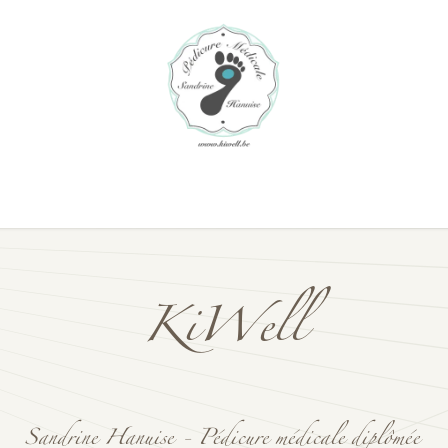
Pédicure médicale spécialisée & Soins des pieds
Infos pratiqu
KiWell
Sandrine Hanuise - Pédicure médicale diplômée