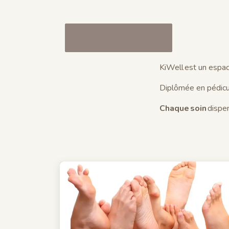
KiWell est un espa
Diplômée en pédicu
Chaque soin
dispe